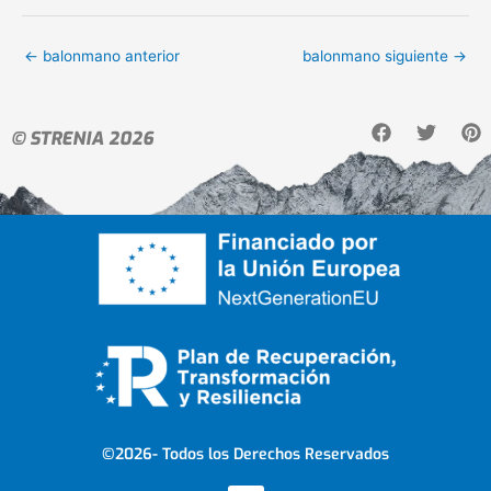
←
balonmano anterior
balonmano siguiente
→
F
T
P
© STRENIA 2026
a
w
i
c
i
n
e
t
t
b
t
e
o
e
r
o
r
e
k
s
t
©2026- Todos los Derechos Reservados