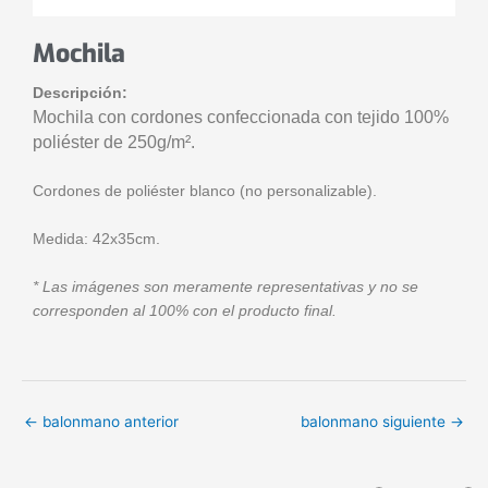
Mochila
Descripción:
Mochila con cordones confeccionada con tejido 100%
poliéster de 250g/m².
Cordones de poliéster blanco (no personalizable).
Medida: 42x35cm.
* Las imágenes son meramente representativas y no se
corresponden al 100% con el producto final.
←
balonmano anterior
balonmano siguiente
→
F
T
P