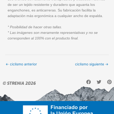
de ser un tejido resistente y duradero que aguanta los
enganchones, es anticarreras. Su fabricación facilita la
adaptación más ergonómica a cualquier ancho de espalda.
* Posibilidad de hacer otras tallas.
* Las imágenes son meramente representativas y no se
corresponden al 100% con el producto final.
←
ciclismo anterior
ciclismo siguiente
→
F
T
P
© STRENIA 2026
a
w
i
c
i
n
e
t
t
b
t
e
o
e
r
o
r
e
k
s