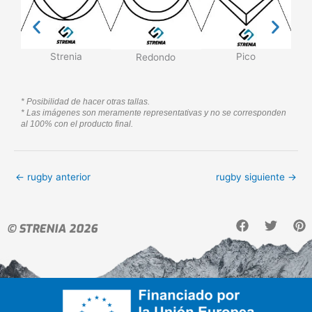
Strenia
Pico
Redondo
* Posibilidad de hacer otras tallas.
* Las imágenes son meramente representativas y no se corresponden
al 100% con el producto final.
←
rugby anterior
rugby siguiente
→
F
T
P
© STRENIA 2026
a
w
i
c
i
n
e
t
t
b
t
e
o
e
r
o
r
e
k
s